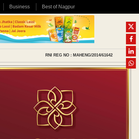
Business
Best of Nagpur
RNI REG NO : MAHENG/2014/61642