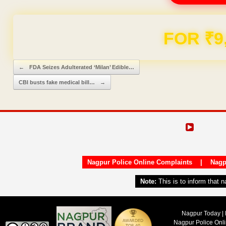
Domain & Hosting F
Post navigation
←
FDA Seizes Adulterated ‘Milan’ Edible…
CBI busts fake medical bill…
→
Nagpur Police Online Complaints
|
Nagp
Note:
This is to inform that 
Nagpur Today | 
Nagpur Police Onl