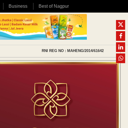
Business
Best of Nagpur
RNI REG NO : MAHENG/2014/61642