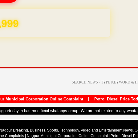
REE for 1 Year
ur Municipal Corporation Online Complaint
|
Petrol Diesel Price To
nagpurtoday.in has no official whatapps group. We are not related to any what
Nagpur Breaking, Business, Sports, Technology, Video and Entertainment News. 
ine Complaints
|
Nagpur Municipal Corporation Online Complaint
|
Petrol Diesel Pr