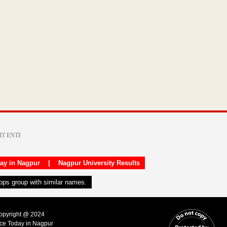
day in Nagpur
|
Nagpur University Results
apps group with similar names.
Copyright @ 2024
ice Today in Nagpur