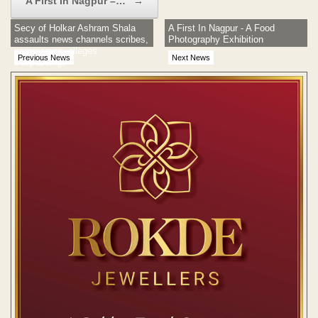
A First In Nagpur –…
→
Secy of Holkar Ashram Shala
A First In Nagpur - A Food
assaults news channels scribes,
Photography Exhibition
cameramen; alleges
Previous News
Next News
trespassing!