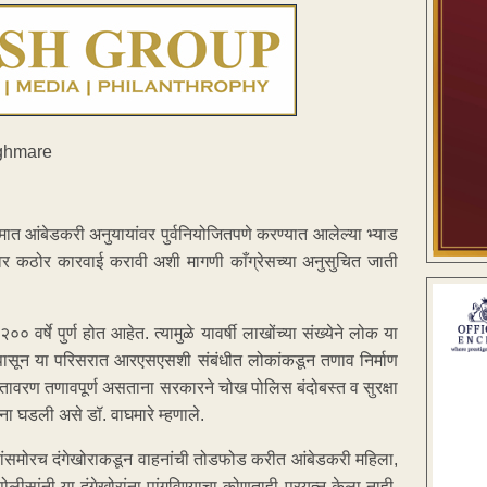
क्रमात आंबेडकरी अनुयायांवर पुर्वनियोजितपणे करण्यात आलेल्या भ्याड
ंवर कठोर कारवाई करावी अशी मागणी काँग्रेसच्या अनुसुचित जाती
० वर्षे पुर्ण होत आहेत. त्यामुळे यावर्षी लाखोंच्या संख्येने लोक या
ांपासून या परिसरात आरएसएसशी संबंधीत लोकांकडून तणाव निर्माण
े वातावरण तणावपूर्ण असताना सरकारने चोख पोलिस बंदोबस्त व सुरक्षा
घटना घडली असे डॉ. वाघमारे म्हणाले.
ीसांसमोरच दंगेखोराकडून वाहनांची तोडफोड करीत आंबेडकरी महिला,
लीसांनी या दंगेखोरांना पांगविण्याचा कोणताही प्रयत्न केला नाही.