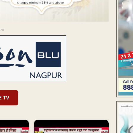
charges minimum 13% and above
ENT
E TV