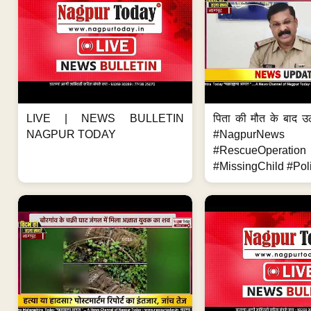
LIVE | NEWS BULLETIN
पिता की मौत के बाद उ
NAGPUR TODAY
#NagpurNews
#RescueOperation
#MissingChild #Poli