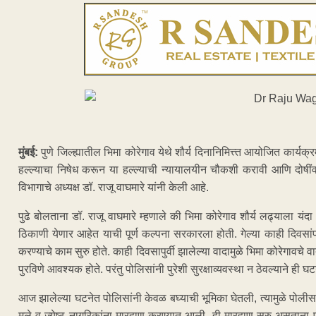
मुंबई:
पुणे जिल्ह्यातील भिमा कोरेगाव येथे शौर्य दिनानिमित्त्त आयोजित कार्य
हल्ल्याचा निषेध करून या हल्ल्याची न्यायालयीन चौकशी करावी आणि दोषी
विभागाचे अध्यक्ष डॉ. राजू वाघमारे यांनी केली आहे.
पुढे बोलताना डॉ. राजू वाघमारे म्हणाले की भिमा कोरेगाव शौर्य लढ्याला यंदा २०
ठिकाणी येणार आहेत याची पूर्ण कल्पना सरकारला होती. गेल्या काही दिवस
करण्याचे काम सुरु होते. काही दिवसापुर्वी झालेल्या वादामुळे भिमा कोरेगावच
पुरविणे आवश्यक होते. परंतु पोलिसांनी पुरेशी सुरक्षाव्यवस्था न ठेवल्याने ही 
आज झालेल्या घटनेत पोलिसांनी केवळ बघ्याची भूमिका घेतली, त्यामुळे पोल
मुले व ज्येष्ठ नागरिकांना मारहाण करण्यात आली. ही मारहाण सुरु असताना पो