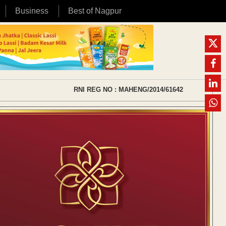
Business
Best of Nagpur
RNI REG NO : MAHENG/2014/61642