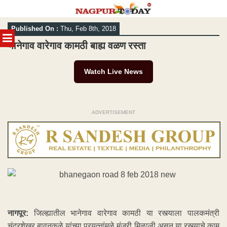
Skip
Published On :
Thu, Feb 8th, 2018
to
MENU
content
भानेगाव वारेगाव कामठी बाह्य वळण रस्ता
Watch Live News
ADVERTISEMENT
नागपूर:
जिल्ह्यातील भानेगाव वारेगाव कामठी या रस्त्याला पालकमंत्री
चंद्रशेखर बावनकुळे यांच्या प्रयत्नांमुळे मंजुरी मिळाली असून या रस्त्याचे काम