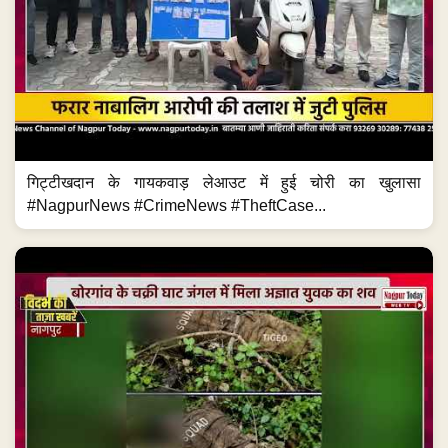
गिट्टीखदान के गायकवाड़ लेआउट में हुई चोरी का खुलासा
#NagpurNews #CrimeNews #TheftCase...