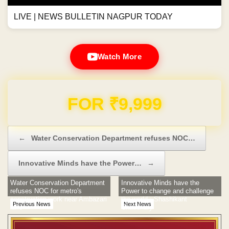
LIVE | NEWS BULLETIN NAGPUR TODAY
Watch More
Domain & Hosting FREE for 1 Year
Post navigation
←
Water Conservation Department refuses NOC…
Innovative Minds have the Power…
→
Water Conservation Department
Innovative Minds have the
refuses NOC for metro's
Power to change and challenge
construction work near Ambazari
the world : Shashikant
Previous News
Next News
lake
Chaudhary