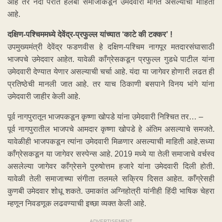
आहे तर नंदा पराते हलबा समाजाकडून उमेदवारी मागत असल्याची माहिती
आहे.
दक्षिण-पश्चिममध्ये देवेंद्र-प्रफुल्ल यांच्यात ‘काटे की टक्कर’ !
उपमुख्यमंत्री देवेंद्र फडणवीस हे दक्षिण-पश्चिम नागपूर मतदारसंघासाठी
भाजपचे उमेदवार आहेत. यावेळी काँग्रेसकडून प्रफुल्ल गुडधे पाटील यांना
उमेदवारी देण्यात येणार असल्याची चर्चा आहे. यंदा या जागेवर होणारी लढत ही
प्रतिष्ठेची मानली जात आहे. तर याच ठिकाणी बसपाने विनय भांगे यांना
उमेदवारी जाहीर केली आहे.
पूर्व नागपुरातून भाजपकडून कृष्णा खोपडे यांना उमेदवारी निश्चित तर… –
पूर्व नागपुरातील भाजपचे आमदार कृष्णा खोपडे हे अंतिम असल्याचे समजते.
यावेळीही भाजपकडून त्यांना उमेदवारी मिळणार असल्याची माहिती आहे.सध्या
काँग्रेसकडून या जागेवर सस्पेन्स आहे. 2019 मध्ये या तेली समाजाचे वर्चस्व
असलेल्या जागेवर काँग्रेसने पुरुषोत्तम हजारे यांना उमेदवारी दिली होती.
यावेळी तेली समाजाच्या संगीता तलमले सक्रिय दिसत आहेत. काँग्रेसही
कुणबी उमेदवार शोधू शकते. उमाकांत अग्निहोत्री यांनीही हिंदी भाषिक चेहरा
म्हणून निवडणूक लढवण्याची इच्छा व्यक्त केली आहे.
ADVERTISEMENT