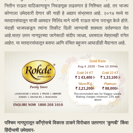
नितीन राऊत याठिकाणाहून निवडणूक लढवणार हे निश्चित आहे. तर भाजप
कोणाला उमेदवारी देणार की नाही हे अद्याप संभ्रमात आहे. २०१४ मध्ये या
मतदारसंघातून माजी आमदार मिलिंद माने यांनी राऊत यांना पराभूत केले होते.
यंदाही भाजपकडून त्यांना तिकीट दिली जाण्याची शक्यता वर्तवण्यात येत
आहे.मात्र उत्तर नागपूरच्या जागेसाठी संदीप जाधव, धरमपाल मेश्रामही रांगेत
आहेत. या मतदारसंघातून बसपा आणि वंचित बहुजन आघाडीही मैदानात आहे.
Gold Rate
Aug 4 ,2026 - Time 10.30Hrs
Gold 24 KT
Gold 22 KT
₹ 1 43,400 /-
₹ 1,33,100 /-
Kg
Silver/
Platinum
₹ 2,21,200/-
₹ 88,000/-
Recommended rate for Nagpur sarafa
Making charges minimum 13% and
above
पश्चिम नागपुरातून काँग्रेसचे विकास ठाकरे विरोधात उतरणार ‘कुणबी’ किंवा
हिंदीभाषी उमेदवार-