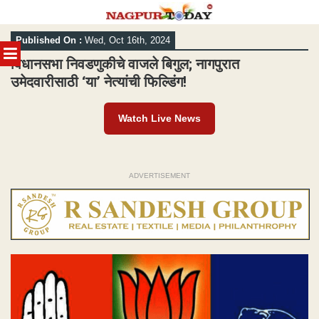
Skip
Published On :
Wed, Oct 16th, 2024
to
MENU
content
विधानसभा निवडणुकीचे वाजले बिगुल; नागपुरात
उमेदवारीसाठी ‘या’ नेत्यांची फिल्डिंग!
Watch Live News
ADVERTISEMENT