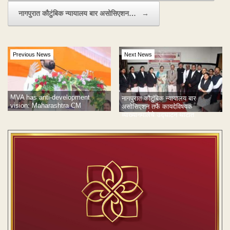
नागपुरात कौटुंबिक न्यायालय बार असोसिएशन…
→
Previous News
Next News
MVA has anti-development
नागपुरात कौटुंबिक न्यायालय बार
vision: Maharashtra CM
असोसिएशन तर्फे कायदेविषयक
व्याख्यानमालेचे उद्घाटन थाटात