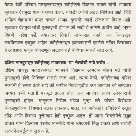
गेल्या वेळी पश्चिम मतदारसंघातून काँग्रेसचे विकास ठाकरे यांनी भाजपचे
सुधाकर देशमुख यांचा पराभव केला. यावेळी त्यांची लढत निश्चित आहे. हिंदी
भाषिक चेहऱ्यांचा वापर करून भाजप ‘कुणबी’ कार्ड खेळताना दिसत आहे.
सुधाकर देशमुख यांची पुनरावृत्ती होणार की नाही हे सांगणे कठीण आहे. भूषण
शिंगणे, नरेश बर्डे, दयाशंकर तिवारी यांच्यासह काही जण निवडणूक
लढविण्यास इच्छुक आहेत. काँग्रेसमधून हकालपट्टी झालेले नरेंद्र जिचकार
हे अपक्षपक्ष म्हणून निवडणूक लढवणार हे निश्चित मानले जात आहे.
दक्षिण नागपुरातून काँग्रेसह भाजपच्या ‘या’ नेत्यांची नावे चर्चेत –
दक्षिण नागपूर मतदारसंघात भाजपचे विद्यमान आमदार मोहन मते यांची
पुनरावृत्ती होणे निश्चित मानले जात आहे. त्याच वेळी, काँग्रेसच्या वरिष्ठ
नेत्यांनी हे स्पष्ट केले आहे की मागील निवडणुकीत ज्या जागांवर जो उमेदवार
अत्यंत कमी मतांनी पराभूत झाला होता त्या जागांवर त्याच उमेदवाराची
पुनरावृत्ती होईल. यानुसार गिरीश पांडव पुन्हा मते यांच्या विरोधात
निवडणुकीच्या रिंगणात उतरू शकतात. मात्र, या जागेसाठी काँग्रेसचे अतुल
लोंढे आणि विशाल मुत्तेमवार हेही इच्छुक आहेत. ही जागा शिवसेनेचे उद्धव
ठाकरे यांना दिल्यास प्रमोद मानमोडे यांना उमेदवारी मिळू शकते अशी चर्चाही
राजकीय वर्तुळात सुरु आहे.