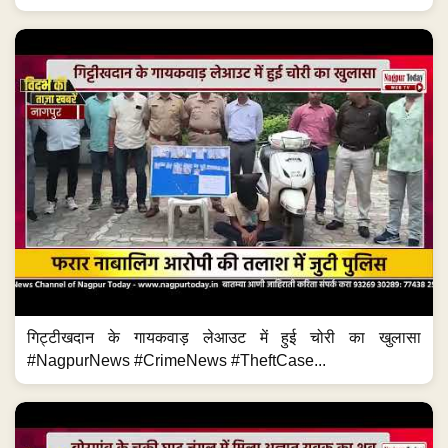
गिट्टीखदान के गायकवाड़ लेआउट में हुई चोरी का खुलासा
#NagpurNews #CrimeNews #TheftCase...