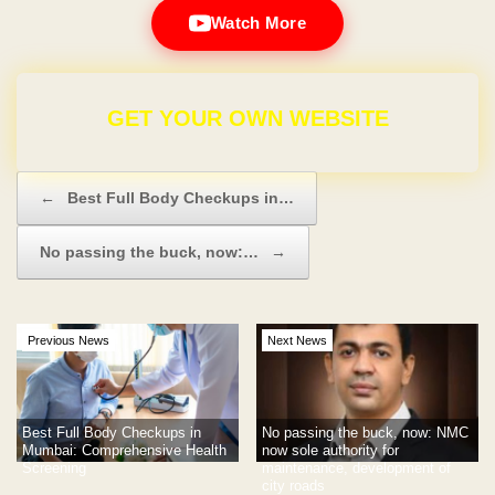
Watch More
GET YOUR OWN WEBSITE
Post navigation
←
Best Full Body Checkups in…
No passing the buck, now:…
→
Previous News
Next News
Best Full Body Checkups in
No passing the buck, now: NMC
Mumbai: Comprehensive Health
now sole authority for
Screening
maintenance, development of
city roads