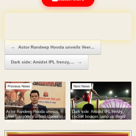
Domain & Hosting FREE for 1 Year
Post navigation
←
Actor Randeep Hooda unveils Veer…
Dark side: Amidst IPL frenzy,…
→
Previous News
Next News
Actor Randeep Hooda unveils
Dark side: Amidst IPL frenzy,
Veer Savarkar's untold stories in
cricket bookies ramp up illegal
his movie
betting operations