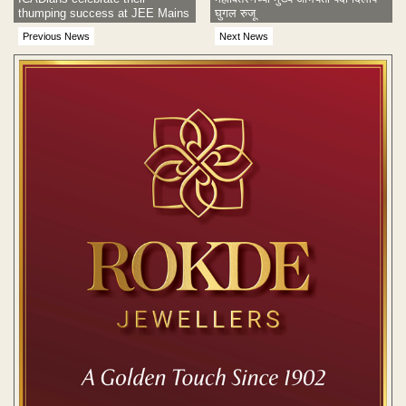
thumping success at JEE Mains
घुगल रुजू
Previous News
Next News