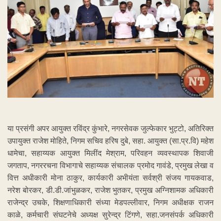
या प्रसंगी अपर आयुक्त रविंद्र कुंभारे, नगरसेवक जुल्फेकार भुट्टो, अतिरिक्त
उपायुक्त राजेश मोहिते, निगम सचिव हरिष दुबे, सहा. आयुक्त (सा.प्र.वि) महेश
धामेचा, सहाय्यक आयुक्त मिलींद मेश्राम, परिवहन व्यवस्थापक शिवाजी
जगताप, नगररचना विभागाचे सहाय्यक संचालक प्रमोद गावंडे, प्रमुख लेखा व
वित्त अधीकारी मोना ठाकुर, कार्यकारी अभीयंता सर्वश्री संजय गायकवाड,
नरेश बोरकर, डी.डी.जांभुळकर, राजेश भुतकर, प्रमुख अग्निशामक अधिकारी
राजेन्द्र उचके, शिक्षणाधिकारी संध्या मेडपल्लीवार, निगम अधीक्षक राजन
काळे, कर्मचारी संघटनेचे अध्यक्ष सुरेन्द्र टिंगणे, सहा.जनसंपर्क अधिकारी