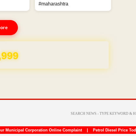
#maharashtra
ore
,999
ur Municipal Corporation Online Complaint
|
Petrol Diesel Price To