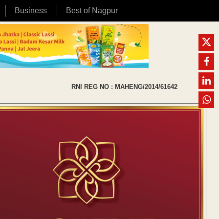
Business
Best of Nagpur
RNI REG NO : MAHENG/2014/61642