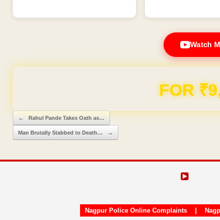
Watch M
FOR ₹9
Post navigation
←
Rahul Pande Takes Oath as…
Man Brutally Stabbed to Death…
→
Nagpur Police Online Complaints
|
Nagp