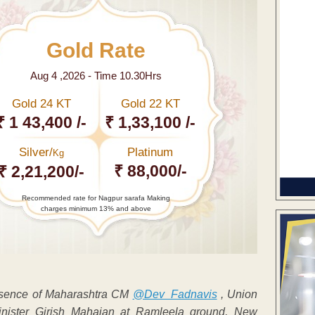
Gold Rate
Aug 4 ,2026 - Time 10.30Hrs
Gold 24 KT
Gold 22 KT
₹ 1 43,400 /-
₹ 1,33,100 /-
Silver/
Platinum
Kg
₹ 88,000/-
₹ 2,21,200/-
Recommended rate for Nagpur sarafa Making
charges minimum 13% and above
resence of Maharashtra CM
@Dev_Fadnavis
, Union
inister Girish Mahajan at Ramleela ground, New