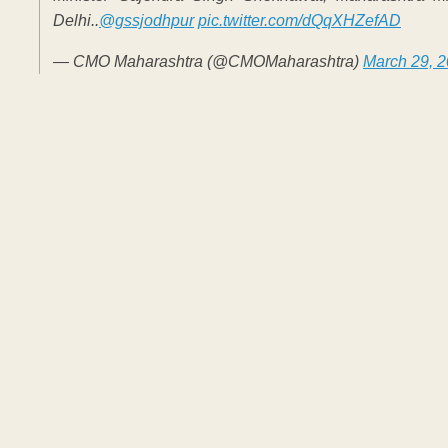
Delhi..
@gssjodhpur
pic.twitter.com/dQqXHZefAD
— CMO Maharashtra (@CMOMaharashtra)
March 29, 
ADVERTIS