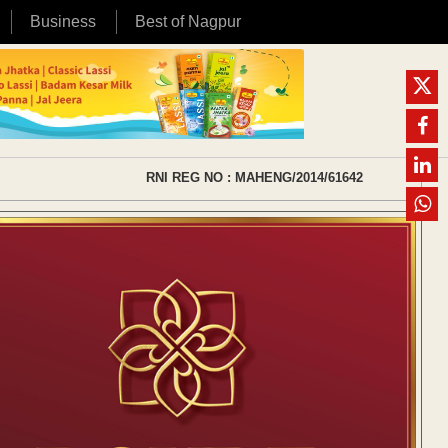
Business
Best of Nagpur
RNI REG NO : MAHENG/2014/61642