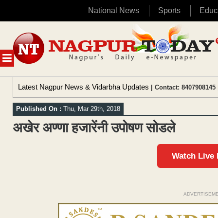
National News
Sports
Educ
Skip
to
content
MENU
Latest Nagpur News & Vidarbha Updates
| Contact: 8407908145 
Published On :
Thu, Mar 29th, 2018
अखेर अण्णा हजारेंनी उपोषण सोडले
Watch Live
ADVERTISEM