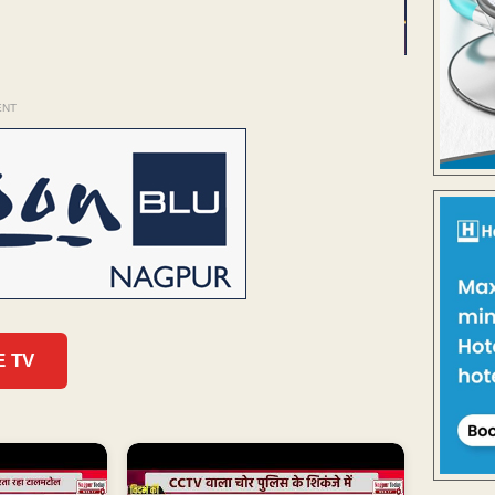
ENT
E TV