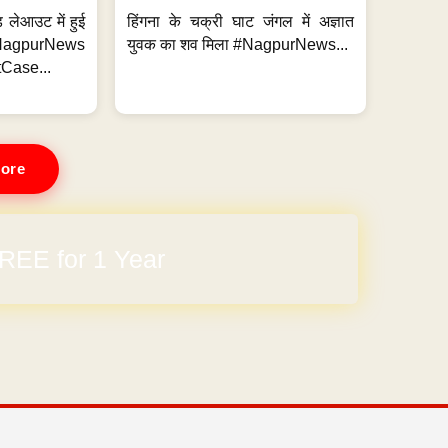
 लेआउट में हुई
हिंगना के चक्री घाट जंगल में अज्ञात
NagpurNews
युवक का शव मिला #NagpurNews...
Case...
ore
REE for 1 Year
arges