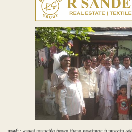
कामठी
: -कामठी तालुक्यांर्गत येणाऱ्या चिकना ग्रामपंचायत चे उपसरपं