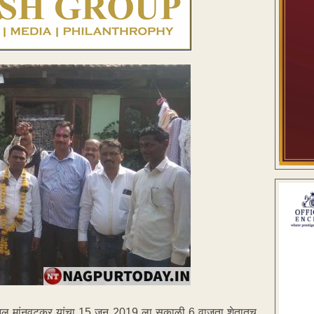
च अनिल मांनवटकर यांचा 15 जून 2019 ला सकाळी 6 वाजता शेतातच