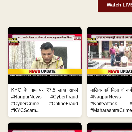
Watch LIV
KYC के नाम पर ₹7.5 लाख साफ!
मालिक नहीं मिला तो कर्
#NagpurNews #CyberFraud
#NagpurNews
#CyberCrime #OnlineFraud
#KnifeAttack #
#KYCScam...
#MaharashtraCrime