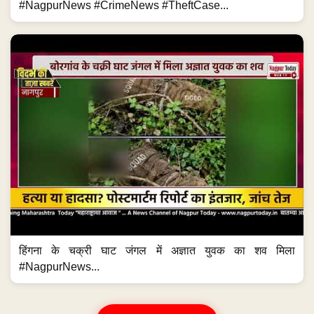
#NagpurNews #CrimeNews #TheftCase...
हिंगना के चक्री घाट जंगल में अज्ञात युवक का शव मिला
#NagpurNews...