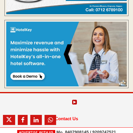
Contact Us
Mo. 8407908145 / 9209747521