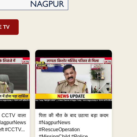
E TV
ा, CCTV वाला
पिता की मौत के बाद उठाया बड़ा कदम
NagpurNews
#NagpurNews
ft #CCTV...
#RescueOperation
#MissingChild #Police...