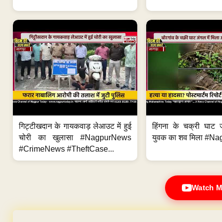
गिट्टीखदान के गायकवाड़ लेआउट में हुई
हिंगना के चक्री घाट ज
चोरी का खुलासा #NagpurNews
युवक का शव मिला #Na
#CrimeNews #TheftCase...
Watch M