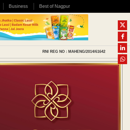
Business
Best of Nagpur
RNI REG NO : MAHENG/2014/61642