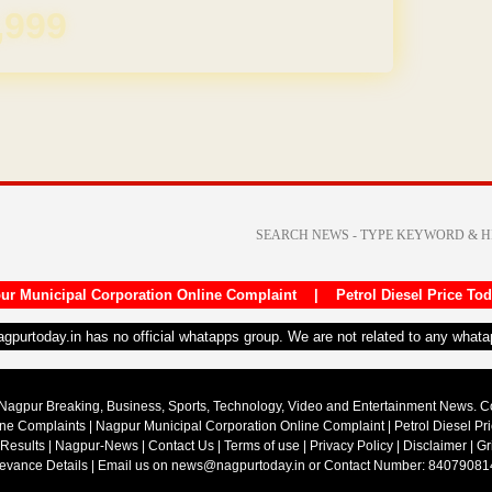
REE for 1 Year
ur Municipal Corporation Online Complaint
|
Petrol Diesel Price To
nagpurtoday.in has no official whatapps group. We are not related to any what
Nagpur Breaking, Business, Sports, Technology, Video and Entertainment News. 
ine Complaints
|
Nagpur Municipal Corporation Online Complaint
|
Petrol Diesel Pr
 Results
|
Nagpur-News
|
Contact Us
|
Terms of use
|
Privacy Policy
|
Disclaimer
|
Gr
ievance Details
| Email us on
news@nagpurtoday.in
or Contact Number: 84079081