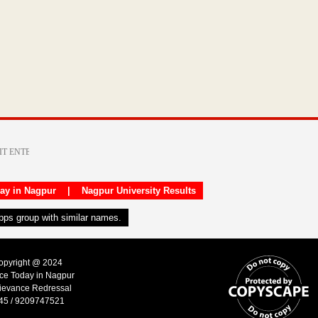
day in Nagpur
|
Nagpur University Results
apps group with similar names.
Copyright @ 2024
ice Today in Nagpur
ievance Redressal
45 / 9209747521