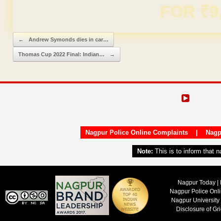
Domain & Hosting F
Post navigation
←
Andrew Symonds dies in car…
Thomas Cup 2022 Final: Indian…
→
Nagpur Police Online Complaints
|
Nagp
Note:
This is to inform that 
Nagpur Today | 
Nagpur Police Onl
Nagpur University
Disclosure of Gr