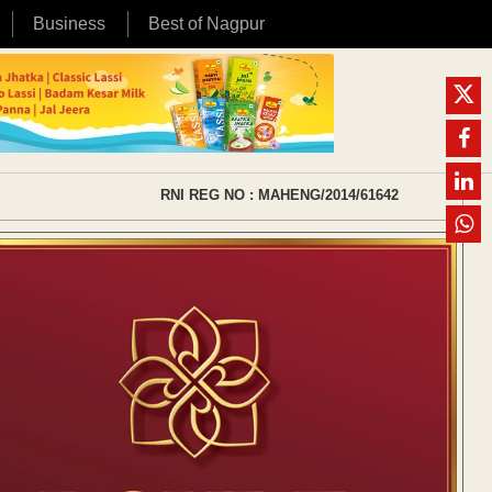
Business
Best of Nagpur
RNI REG NO : MAHENG/2014/61642