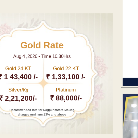
Gold Rate
Aug 4 ,2026 - Time 10.30Hrs
Gold 24 KT
Gold 22 KT
₹ 1 43,400 /-
₹ 1,33,100 /-
Silver/
Platinum
Kg
₹ 88,000/-
₹ 2,21,200/-
Recommended rate for Nagpur sarafa Making
charges minimum 13% and above