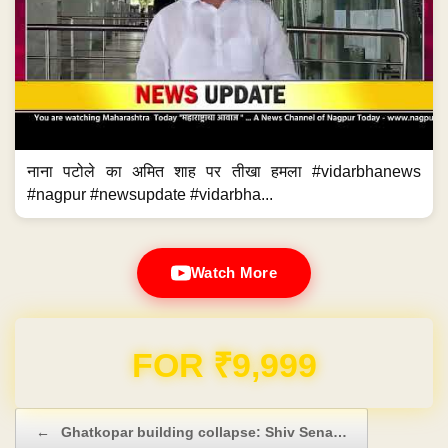
नाना पटोले का अमित शाह पर तीखा हमला #vidarbhanews
#nagpur #newsupdate #vidarbha...
Watch More
Domain & Hosting FREE for 1 Year
Post navigation
←
Ghatkopar building collapse: Shiv Sena…