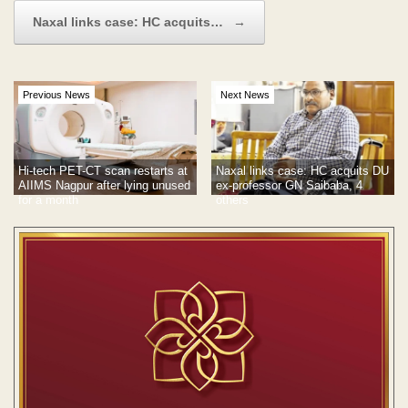
Naxal links case: HC acquits…
→
Previous News
Next News
Hi-tech PET-CT scan restarts at
Naxal links case: HC acquits DU
AIIMS Nagpur after lying unused
ex-professor GN Saibaba, 4
for a month
others