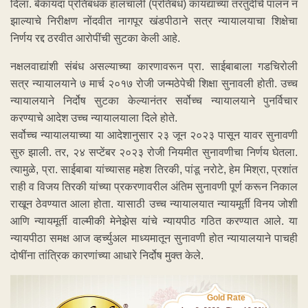
दिला. बेकायदा प्रतिबंधक हालचाली (प्रतिबंध) कायद्याच्या तरतुदींचे पालन न
झाल्याचे निरीक्षण नोंदवीत नागपूर खंडपीठाने सत्र न्यायालयाचा शिक्षेचा
निर्णय रद्द ठरवीत आरोपींची सुटका केली आहे.
नक्षलवाद्यांशी संबंध असल्याच्या कारणावरून प्रा. साईबाबाला गडचिरोली
सत्र न्यायालयाने ७ मार्च २०१७ रोजी जन्मठेपेची शिक्षा सुनावली होती. उच्च
न्यायालयाने निर्दोष सुटका केल्यानंतर सर्वोच्च न्यायालयाने पुनर्विचार
करण्याचे आदेश उच्च न्यायालयाला दिले होते.
सर्वोच्च न्यायालयाच्या या आदेशानुसार २३ जून २०२३ पासून यावर सुनावणी
सुरु झाली. तर, २४ सप्टेंबर २०२३ रोजी नियमीत सुनावणीचा निर्णय घेतला.
त्यामुळे, प्रा. साईबाबा यांच्यासह महेश तिरकी, पांडू नरोटे, हेम मिश्रा, प्रशांत
राही व विजय तिरकी यांच्या प्रकरणावरील अंतिम सुनावणी पूर्ण करून निकाल
राखून ठेवण्यात आला होता. यासाठी उच्च न्यायालयात न्यायमूर्ती विनय जोशी
आणि न्यायमूर्ती वाल्मीकी मेनेझेस यांचे न्यायपीठ गठित करण्यात आले. या
न्यायपीठा समक्ष आज व्हर्च्युअल माध्यमातून सुनावणी होत न्यायालयाने पाचही
दोषींना तांत्रिक कारणांच्या आधारे निर्दोष मुक्त केले.
Gold Rate