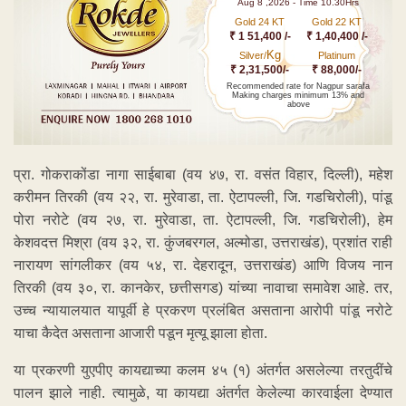
Aug 8 ,2026 - Time 10.30Hrs
Gold 24 KT
Gold 22 KT
₹ 1 51,400 /-
₹ 1,40,400 /-
Kg
Silver/
Platinum
₹ 2,31,500/-
₹ 88,000/-
Recommended rate for Nagpur sarafa
Making charges minimum 13% and
above
प्रा. गोकराकोंडा नागा साईबाबा (वय ४७, रा. वसंत विहार, दिल्ली), महेश
करीमन तिरकी (वय २२, रा. मुरेवाडा, ता. ऐटापल्ली, जि. गडचिरोली), पांडू
पोरा नरोटे (वय २७, रा. मुरेवाडा, ता. ऐटापल्ली, जि. गडचिरोली), हेम
केशवदत्त मिश्रा (वय ३२, रा. कुंजबरगल, अल्मोडा, उत्तराखंड), प्रशांत राही
नारायण सांगलीकर (वय ५४, रा. देहरादून, उत्तराखंड) आणि विजय नान
तिरकी (वय ३०, रा. कानकेर, छत्तीसगड) यांच्या नावाचा समावेश आहे. तर,
उच्च न्यायालयात यापूर्वी हे प्रकरण प्रलंबित असताना आरोपी पांडू नरोटे
याचा कैदेत असताना आजारी पडून मृत्यू झाला होता.
या प्रकरणी युएपीए कायद्याच्या कलम ४५ (१) अंतर्गत असलेल्या तरतुदींचे
पालन झाले नाही. त्यामुळे, या कायद्या अंतर्गत केलेल्या कारवाईला देण्यात