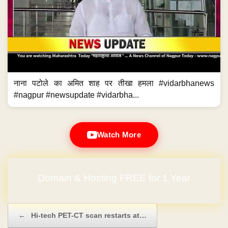
नाना पटोले का अमित शाह पर तीखा हमला #vidarbhanews
#nagpur #newsupdate #vidarbha...
Watch More
Domain & Hosting FREE for 1 Year
No Hidden Charges
Post navigation
←
Hi-tech PET-CT scan restarts at…