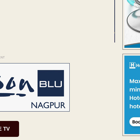
ENT
E TV