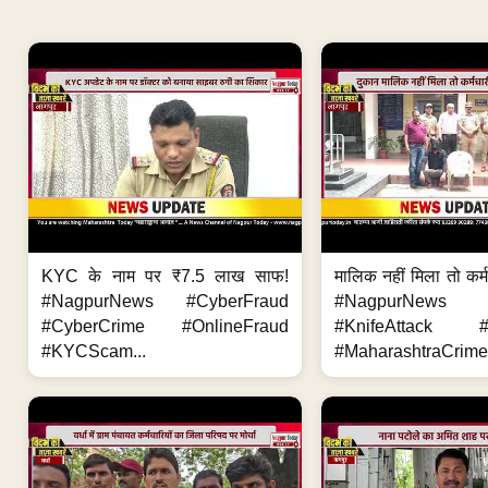
KYC के नाम पर ₹7.5 लाख साफ!
मालिक नहीं मिला तो कर्
#NagpurNews #CyberFraud
#NagpurNews
#CyberCrime #OnlineFraud
#KnifeAttack #
#KYCScam...
#MaharashtraCrime