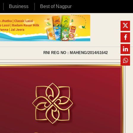
Business
Best of Nagpur
RNI REG NO : MAHENG/2014/61642