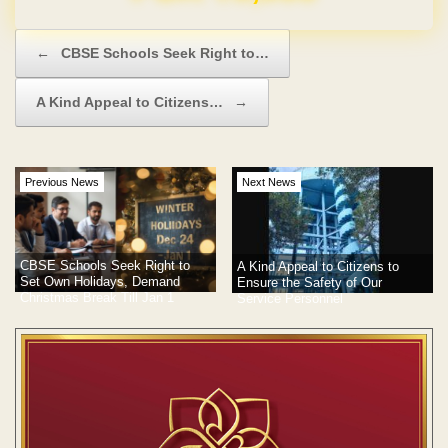
Post navigation
←
CBSE Schools Seek Right to…
A Kind Appeal to Citizens…
→
Previous News
Next News
CBSE Schools Seek Right to
A Kind Appeal to Citizens to
Set Own Holidays, Demand
Ensure the Safety of Our
Christmas Break Till Jan 1
Service Personnel