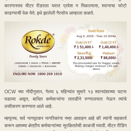
कारणास्तव मीटर रीडरला घरात प्रवेश न मिळाल्यास, श्वानाचा फोटो
काढण्याची वेळ येते. इथे झालेली गैरसोय आम्हाला कळते.
Gold Rate
Aug 8 ,2026 - Time 10.30Hrs
Gold 24 KT
Gold 22 KT
₹ 1 51,400 /-
₹ 1,40,400 /-
Kg
Silver/
Platinum
₹ 2,31,500/-
₹ 88,000/-
Recommended rate for Nagpur sarafa
Making charges minimum 13% and
above
OCW च्या नोंदीनुसार, गेल्या ६ महिन्यांत सुमारे १३ श्वानदंशाच्या घटना
घडल्या असून, बाधित कर्मचाऱ्यांना तातडीने रुग्णालयात नेऊन त्यांचे
लसीकरण करण्यात आले आहे.
म्हणूनच, सर्व नागपूरकर नागरिकांना नम्र आवाहन आहे की त्यांनी सहकार्य
करून आमच्या क्षेत्रीय कर्मचाऱ्यांच्या सुरक्षिततेची काळजी घ्यावी. मीटर रीडिंग