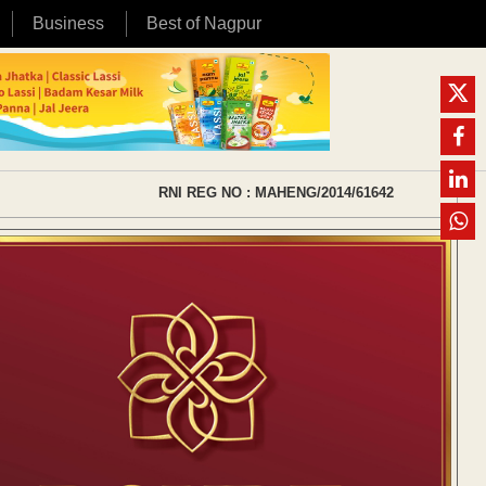
Business
Best of Nagpur
RNI REG NO : MAHENG/2014/61642