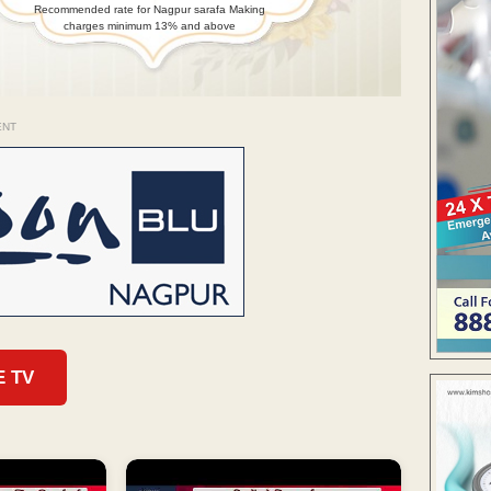
Recommended rate for Nagpur sarafa Making
charges minimum 13% and above
ENT
E TV