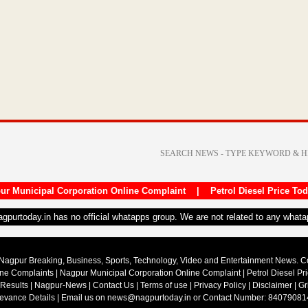
सहा हजार
विद्यार्थींनींना
सॅनिटरी…
नशे में धुत
होकर
सोसाइटी…
→
ur Municipal Corporation Online Complaint
|
Petrol Diesel Price To
nagpurtoday.in has no official whatapps group. We are not related to any what
Nagpur Breaking, Business, Sports, Technology, Video and Entertainment News. 
ine Complaints
|
Nagpur Municipal Corporation Online Complaint
|
Petrol Diesel Pr
 Results
|
Nagpur-News
|
Contact Us
|
Terms of use
|
Privacy Policy
|
Disclaimer
|
Gr
ievance Details
| Email us on
news@nagpurtoday.in
or Contact Number: 84079081