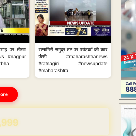
 शाह पर तीखा
रत्नागिरी समुद्र तट पर पर्यटकों की कार
ws #nagpur
फंसी #maharashtranews
bha...
#ratnagiri #newsupdate
#maharashtra
ore
REE for 1 Year