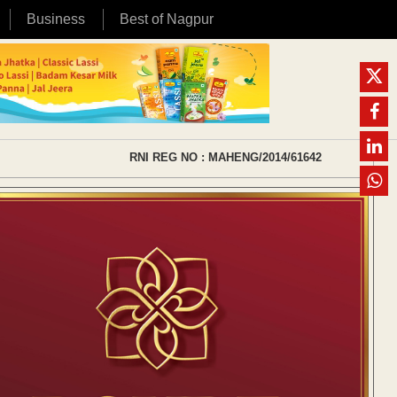
Business
Best of Nagpur
RNI REG NO : MAHENG/2014/61642