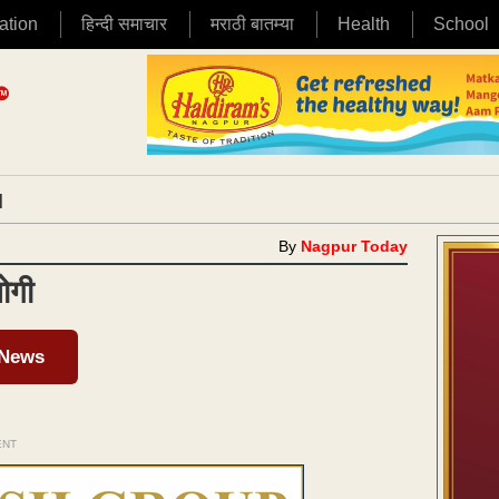
ation
हिन्दी समाचार
मराठी बातम्या
Health
School
|
By
Nagpur Today
ोगी
 News
ENT