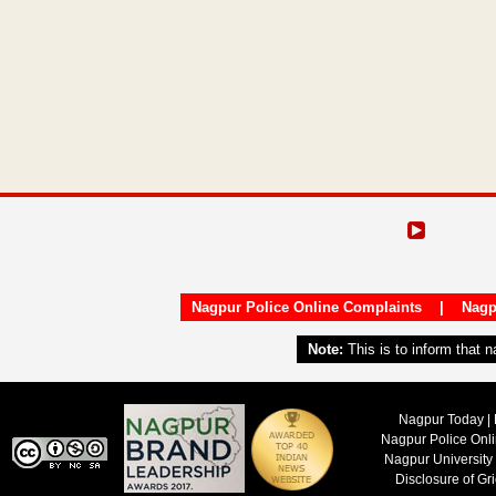
Nagpur Police Online Complaints
|
Nagp
Note:
This is to inform that 
Nagpur Today | 
Nagpur Police Onl
Nagpur University
Disclosure of Gr