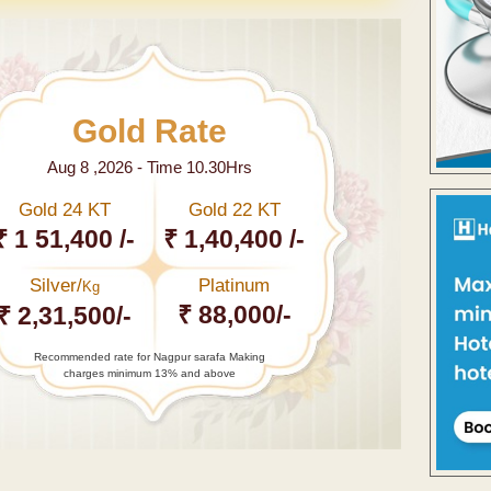
Gold Rate
Aug 8 ,2026 - Time 10.30Hrs
Gold 24 KT
Gold 22 KT
₹ 1 51,400 /-
₹ 1,40,400 /-
Silver/
Platinum
Kg
₹ 88,000/-
₹ 2,31,500/-
Recommended rate for Nagpur sarafa Making
charges minimum 13% and above
←
मनपाच्या