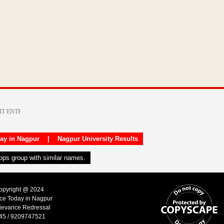
day in Nagpur
|
Nagpur University Results
apps group with similar names.
Copyright @ 2024
ice Today in Nagpur
ievance Redressal
45 / 9209747521