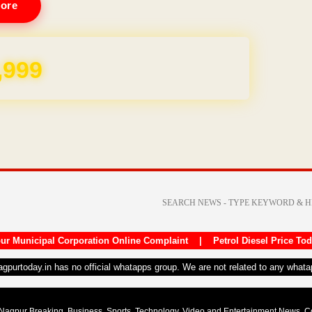
ore
,999
ur Municipal Corporation Online Complaint
|
Petrol Diesel Price To
nagpurtoday.in has no official whatapps group. We are not related to any what
Nagpur Breaking, Business, Sports, Technology, Video and Entertainment News. 