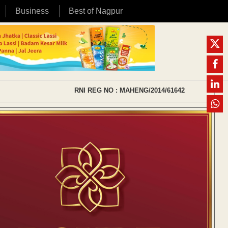
Business
Best of Nagpur
RNI REG NO : MAHENG/2014/61642