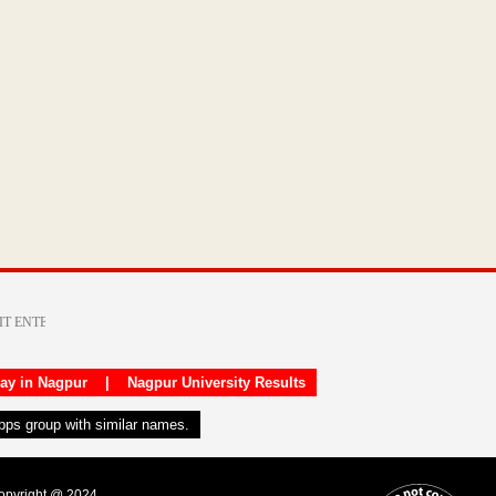
day in Nagpur
|
Nagpur University Results
apps group with similar names.
Copyright @ 2024