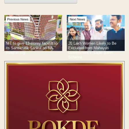
Previous News
Next News
NIT to give 13-storey facelift to
20 Lakh Women Likely to Be
its Sanskrutik Sankul on NA
Excluded from Mahayuti
Road in city
Government’s ‘Ladki Bahin’
Scheme