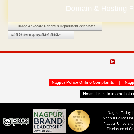
Domain & Hosting F
Post navigation
←
Judge Advocate General’s Department celebrated…
जर्मनी येथे होणाऱ्या यूएनएफसीसीसी सीओपी23…
→
Nagpur Police Online Complaints
|
Nagp
Note:
This is to inform that 
Nagpur Today | 
Nagpur Police Onl
Nagpur University
Disclosure of Gr