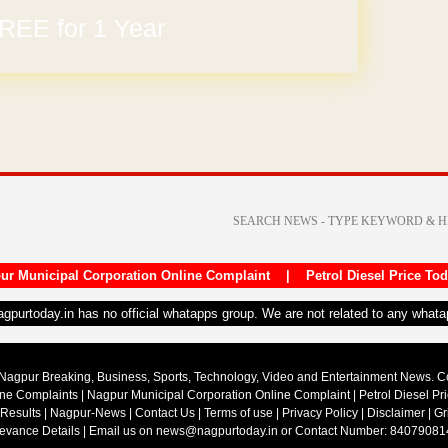
REE for 1 Year
ur Municipal Corporation Online Complaint
|
Petrol Diesel Price To
nagpurtoday.in has no official whatapps group. We are not related to any what
Nagpur Breaking, Business, Sports, Technology, Video and Entertainment News. 
ine Complaints
|
Nagpur Municipal Corporation Online Complaint
|
Petrol Diesel Pr
 Results
|
Nagpur-News
|
Contact Us
|
Terms of use
|
Privacy Policy
|
Disclaimer
|
Gr
ievance Details
| Email us on
news@nagpurtoday.in
or Contact Number: 84079081