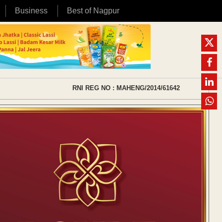
Business
Best of Nagpur
RNI REG NO : MAHENG/2014/61642