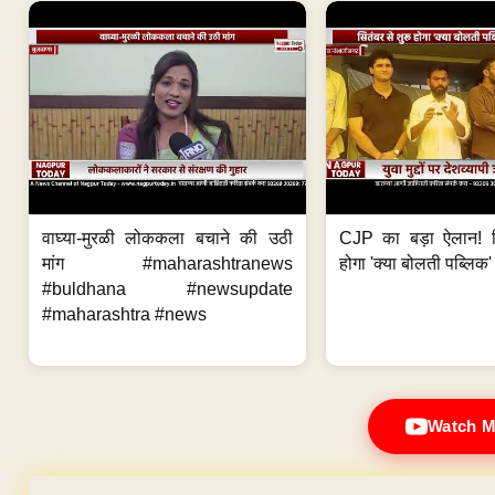
वाघ्या-मुरळी लोककला बचाने की उठी
CJP का बड़ा ऐलान! स
मांग #maharashtranews
होगा 'क्या बोलती पब्लिक'
#buldhana #newsupdate
#maharashtra #news
Watch M