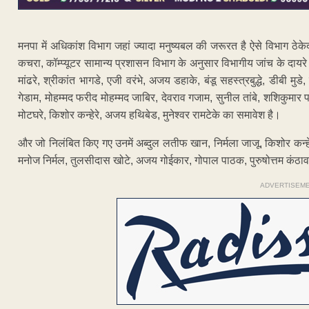
मनपा में अधिकांश विभाग जहां ज्यादा मनुष्यबल की जरूरत है ऐसे विभाग ठेक
कचरा, कॉम्प्यूटर सामान्य प्रशासन विभाग के अनुसार विभागीय जांच के दायरे 
मांढरे, श्रीकांत भागडे, एजी वरंभे, अजय डहाके, बंडू सहस्त्रबुद्धे, डीबी 
गेडाम, मोहम्मद फरीद मोहम्मद जाबिर, देवराव गजाम, सुनील तांबे, शशिकुमार प
मोटघरे, किशोर कन्हेरे, अजय हथिबेड, मुनेश्वर रामटेके का समावेश है।
और जो निलंबित किए गए उनमें अब्दुल लतीफ खान, निर्मला जाजू, किशोर कन्हे
मनोज निर्मल, तुलसीदास खोटे, अजय गोईकार, गोपाल पाठक, पुरुषोत्तम कंठावा
ADVERTISEM