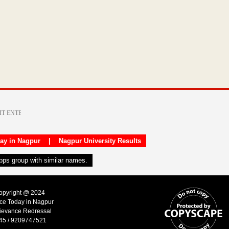
day in Nagpur
|
Nagpur University Results
apps group with similar names.
Copyright @ 2024
ice Today in Nagpur
ievance Redressal
45 / 9209747521