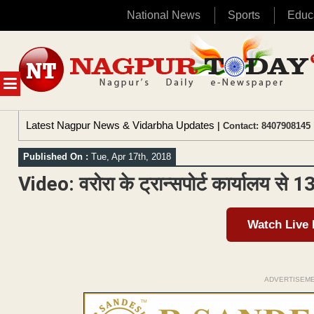
National News
Sports
Educ
Skip
to
content
MENU
Latest Nagpur News & Vidarbha Updates
| Contact: 8407908145 
Published On :
Tue, Apr 17th, 2018
Video: वरोरा के ट्रान्सपोर्ट कार्यालय से
Watch Live
ADVERTISEM