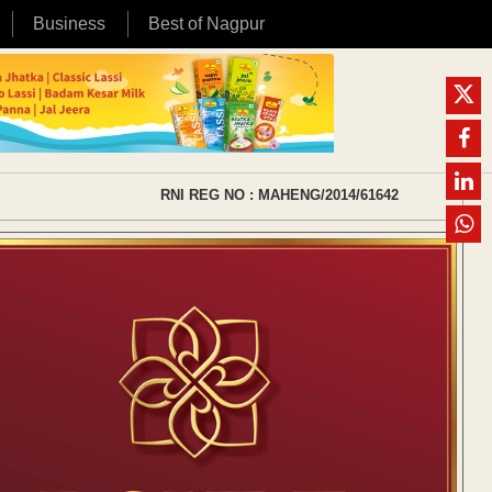
Business
Best of Nagpur
RNI REG NO : MAHENG/2014/61642