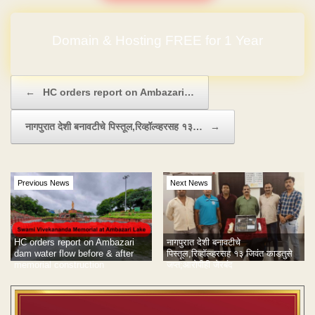
Domain & Hosting FREE for 1 Year
Post navigation
←
HC orders report on Ambazari…
नागपुरात देशी बनावटीचे पिस्तूल,रिव्हॉल्व्हरसह १३…
→
Previous News
Next News
HC orders report on Ambazari
नागपुरात देशी बनावटीचे
dam water flow before & after
पिस्तूल,रिव्हॉल्व्हरसह १३ जिवंत काडतुसे
memorial construction
जप्त;आरोपीही जेरबंद