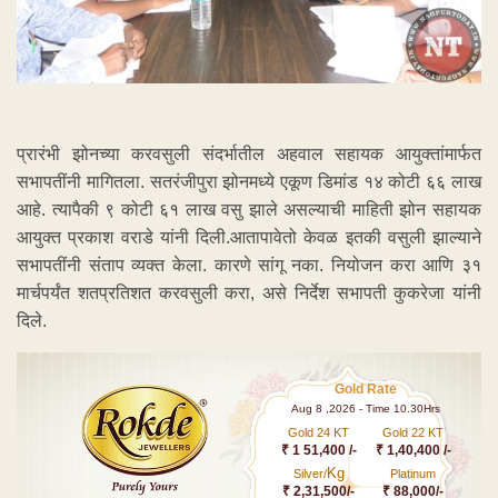
प्रारंभी झोनच्या करवसुली संदर्भातील अहवाल सहायक आयुक्तांमार्फत
सभापतींनी मागितला. सतरंजीपुरा झोनमध्ये एकूण डिमांड १४ कोटी ६६ लाख
आहे. त्यापैकी ९ कोटी ६१ लाख वसु झाले असल्याची माहिती झोन सहायक
आयुक्त प्रकाश वराडे यांनी दिली.आतापावेतो केवळ इतकी वसुली झाल्याने
सभापतींनी संताप व्यक्त केला. कारणे सांगू नका. नियोजन करा आणि ३१
मार्चपर्यंत शतप्रतिशत करवसुली करा, असे निर्देश सभापती कुकरेजा यांनी
दिले.
Gold Rate
Aug 8 ,2026 - Time 10.30Hrs
Gold 24 KT
Gold 22 KT
₹ 1 51,400 /-
₹ 1,40,400 /-
Kg
Silver/
Platinum
₹ 2,31,500/-
₹ 88,000/-