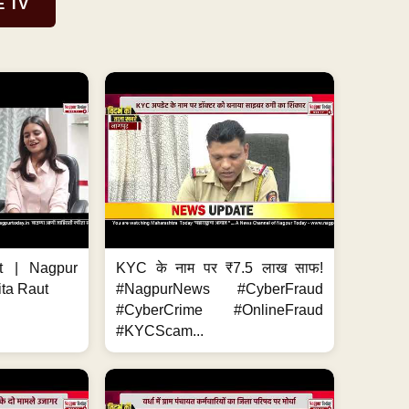
E TV
t | Nagpur
KYC के नाम पर ₹7.5 लाख साफ!
ita Raut
#NagpurNews #CyberFraud
#CyberCrime #OnlineFraud
#KYCScam...