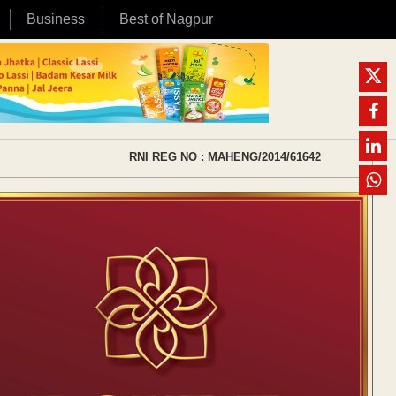
Business
Best of Nagpur
RNI REG NO : MAHENG/2014/61642