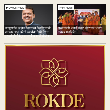
Previous News
Next News
नागपुरातील लहान मैदानांच्या विकासासाठी
गुरुमाऊली भजनी मंडळ खासदार भजन
सरकार १५० कोटी रुपयांचा निधी देणार:
स्पर्धेचे महाविजेते
मुख्यमंत्री देवेंद्र फडणवीस यांची घोषणा