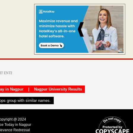
day in Nagpur
|
Nagpur University Results
apps group with similar names.
Copyright @ 2024
ice Today in Nagpur
ievance Redressal