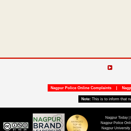
Nagpur Police Online Complaints
|
Nagp
Note:
This is to inform that 
Nagpur Today | 
Nagpur Police Onl
Nagpur University