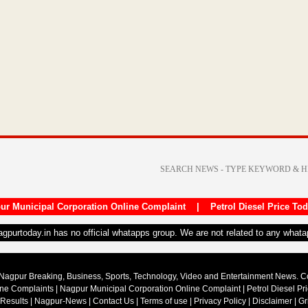
ur Municipal Corporation Online Complaint
|
Petrol Diesel Price To
nagpurtoday.in has no official whatapps group. We are not related to any what
Nagpur Breaking, Business, Sports, Technology, Video and Entertainment News. 
ine Complaints
|
Nagpur Municipal Corporation Online Complaint
|
Petrol Diesel Pr
 Results
|
Nagpur-News
|
Contact Us
|
Terms of use
|
Privacy Policy
|
Disclaimer
|
Gr