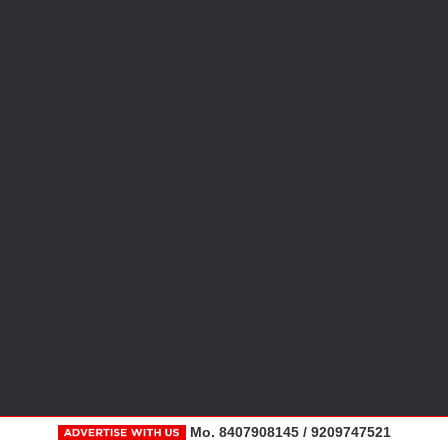
Mo. 8407908145 / 9209747521