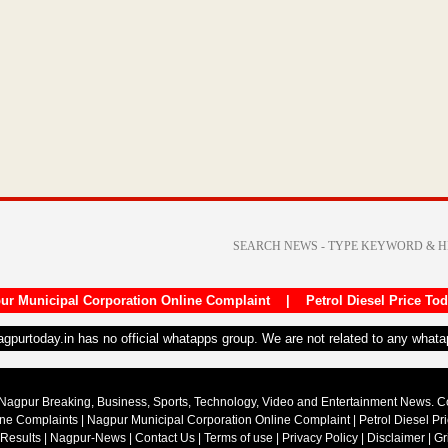
ur Municipal Corporation Online Complaint
|
Petrol Diesel Price To
nagpurtoday.in has no official whatapps group. We are not related to any what
Nagpur Breaking, Business, Sports, Technology, Video and Entertainment News. 
ine Complaints
|
Nagpur Municipal Corporation Online Complaint
|
Petrol Diesel Pr
 Results
|
Nagpur-News
|
Contact Us
|
Terms of use
|
Privacy Policy
|
Disclaimer
|
Gr