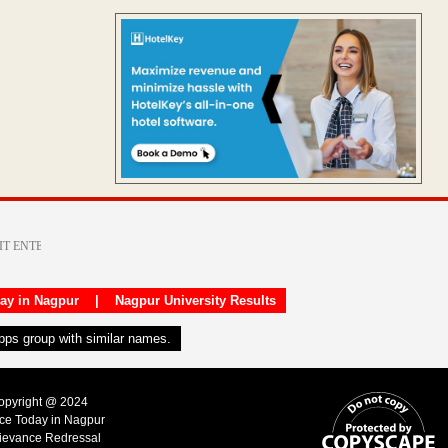
day in Nagpur
|
Nagpur University Results
apps group with similar names.
Copyright @ 2024
ice Today in Nagpur
ievance Redressal