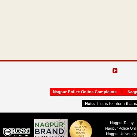
Nagpur Police Online Complaints
|
Nagp
Note:
This is to inform that 
Nagpur Today | 
Nagpur Police Onl
Nagpur University