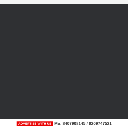
Mo. 8407908145 / 9209747521