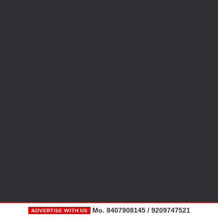
Mo. 8407908145 / 9209747521