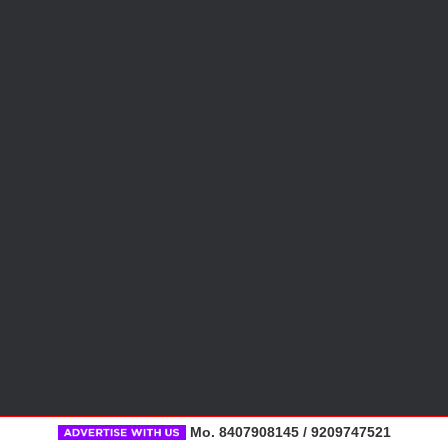
Mo. 8407908145 / 9209747521