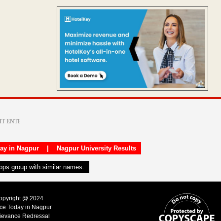
day in Nagpur
|
Nagpur University Results
apps group with similar names.
Copyright @ 2024
ice Today in Nagpur
ievance Redressal