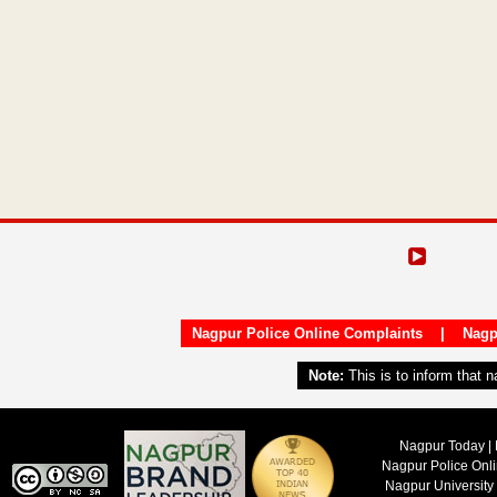
Nagpur Police Online Complaints
|
Nagp
Note:
This is to inform that 
Nagpur Today | 
Nagpur Police Onl
Nagpur University