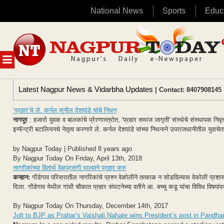
National News
Sports
Educ
Skip
to
content
MENU
Latest Nagpur News & Vidarbha Updates
| Contact: 8407908145 
‘प्रहार’चे ले. कर्नल सुनील देशपांडे यांचे निधन
नागपूर
: हजारो युवक व बालकांचे प्रेरणास्त्रोत, 'प्रहार समाज जागृती' संस्थेचे संस्थापक निवृत्त 
इन्फॅन्ट्री बटालियनचे नेतृत्व करणारे ले. कर्नल देशपांडे यांच्या निधनाने उपराजधानीतील युवाचेत
by Nagpur Today | Published 8 years ago
By Nagpur Today On Friday, April 13th, 2018
नागरीकांच्या हितार्थ वेळप्रसंगी भाल्याने प्रहार करु
कन्हान:
गोंडेगाव परिसरातील नागरिकांचे प्रश्न वेकोलीने तत्काळ न सोडविल्यास वेकोली प्रशास
दिला. गोंडेगाव येथील गांधी चौकात प्रहार संघटनेच्या वतीने आ. बच्चु कडू यांचा विविध विषयांवर
By Nagpur Today On Thursday, December 14th, 2017
Jolt to BJP as Prahar’s Vaishali Nahate wins President’s post in Pandha