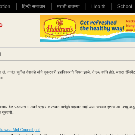
ation
हिन्दी समाचार
मराठी बातम्या
Health
School
|
ले. कर्नल सुनील देशपांडे यांचे शुक्रवारी हृद्यविकाराने निधन झाले. ते ७५ वर्षांचे होते. मराठा रेजिमें
ना...
नावर वेळ पडल्यास भाल्याने प्रहार करण्यास मागेपुढे पाहणार नाही असा सज्जड इशारा आ. बच्चु कडू 
 गुरुवारी...
rkawda Mpl Council poll