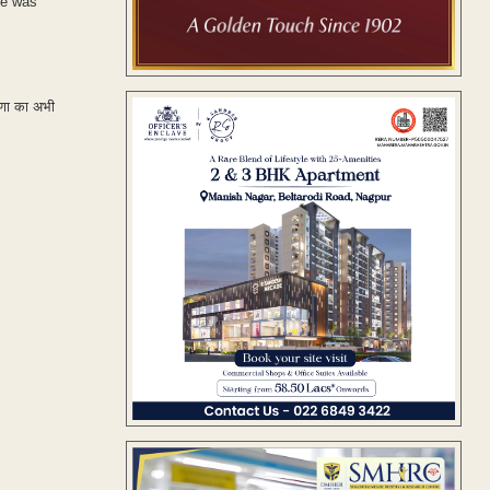
te was
षणा का अभी