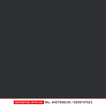
Mo. 8407908145 / 9209747521