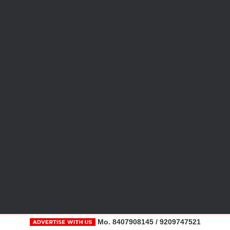
Mo. 8407908145 / 9209747521