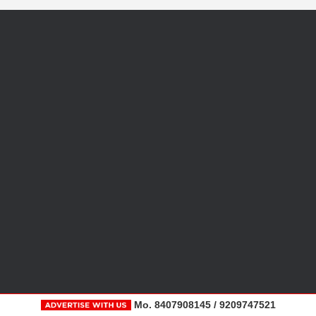
Mo. 8407908145 / 9209747521