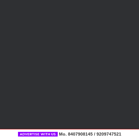
Mo. 8407908145 / 9209747521