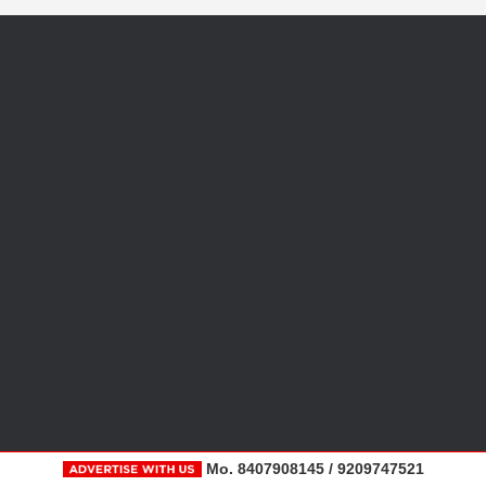
Mo. 8407908145 / 9209747521