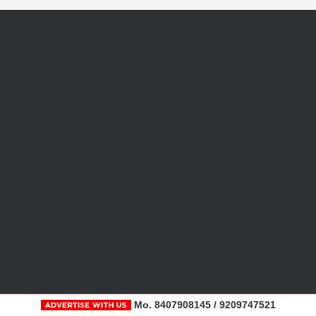
Mo. 8407908145 / 9209747521