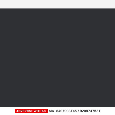
Mo. 8407908145 / 9209747521