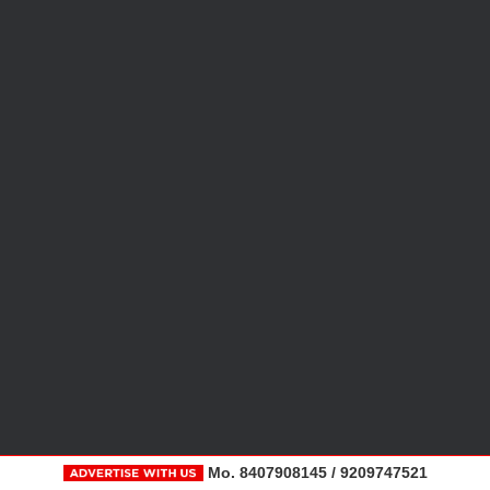
Mo. 8407908145 / 9209747521