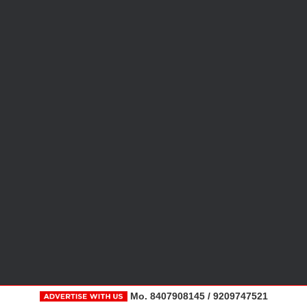
Mo. 8407908145 / 9209747521