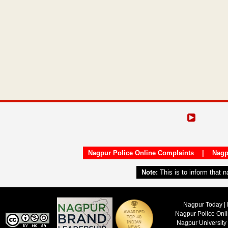
Nagpur Police Online Complaints
|
Nagp
Note:
This is to inform that 
Nagpur Today | 
Nagpur Police Onl
Nagpur University