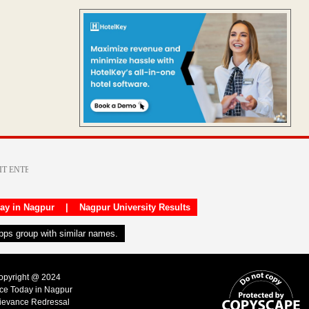
day in Nagpur
|
Nagpur University Results
apps group with similar names.
Copyright @ 2024
ice Today in Nagpur
ievance Redressal