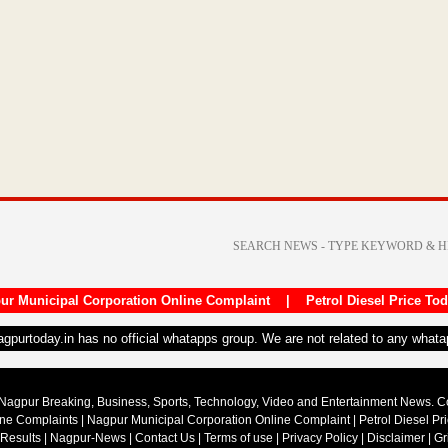
ur Municipal Corporation Online Complaint
|
Petrol Diesel Price To
nagpurtoday.in has no official whatapps group. We are not related to any what
Nagpur Breaking, Business, Sports, Technology, Video and Entertainment News. 
ine Complaints
|
Nagpur Municipal Corporation Online Complaint
|
Petrol Diesel Pr
 Results
|
Nagpur-News
|
Contact Us
|
Terms of use
|
Privacy Policy
|
Disclaimer
|
Gr