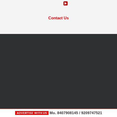
Contact Us
Mo. 8407908145 / 9209747521