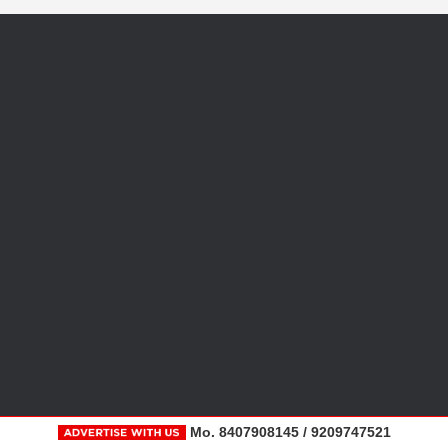
Mo. 8407908145 / 9209747521