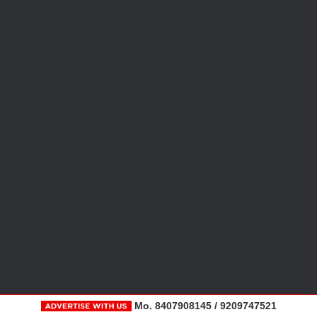
Mo. 8407908145 / 9209747521