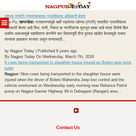
Skip
दहेगाव (रंगारी) ग्रामपंचायतचा ग्रामविकास अधिकारी बेपत्ता
to
MENU
File Pic
खापरखेडा:
राजकारणामुळे बळी पडलेल्या दहेगाव (रंगारी) गावातील ग्रामविकास
content
अधिकारी बेपत्ता आहे विज, पाणी, निवारा हा नागरिकांचा मूलभूत हक्क आहे मात्र विजेचे बिल
थकीत असल्यामुळे महावितरण कंपनीने चार दिवसापूर्वी वीज पुरवठा खंडीत केल्यामुळे गावात
पाण्याचा हाहाकार माजला असून पाण्यासाठी...
by Nagpur Today | Published 8 years ago
By Nagpur Today On Wednesday, March 7th, 2018
9 cows being transported to slaughter house injured as Bolero jeep turns
turtle
Nagpur:
Nine cows being transported to the slaughter house were
injured when the driver of Bolero Mahendra Jeep lost control and the
vehicle overturned on Werdnesday early morning near Reliance Petrol
pump on Nagpur-Saoner Highway 69 in Dahegaon (Rangari) area....
Contact Us